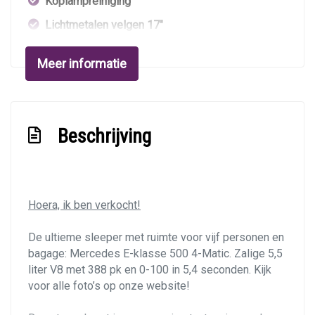
Koplampreiniging
Lichtmetalen velgen 17"
Metaalkleur
Meer informatie
Mistlampen voor
Panoramadak
Parkeersensor voor en achter
Beschrijving
Ruitensproeiers/wisserbladen verwarmbaar
Interieur
Hoera, ik ben verkocht!
Achterbank in delen neerklapbaar
Airco separaat achter
De ultieme sleeper met ruimte voor vijf personen en
bagage: Mercedes E-klasse 500 4-Matic. Zalige 5,5
Armsteun voor
liter V8 met 388 pk en 0-100 in 5,4 seconden. Kijk
Binnenspiegel automatisch dimmend
voor alle foto’s op onze website!
Electronic climate control