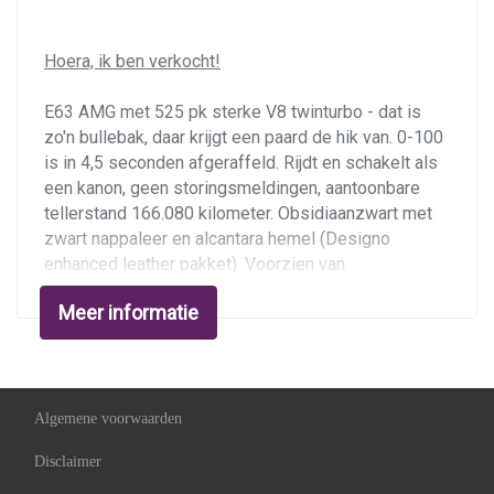
Bluetooth
Hoera, ik ben verkocht!
Brake assist system
Elektronisch stabiliteits programma
E63 AMG met 525 pk sterke V8 twinturbo - dat is
zo'n bullebak, daar krijgt een paard de hik van. 0-100
Hoofd airbag(s) achter
is in 4,5 seconden afgeraffeld. Rijdt en schakelt als
Hoofd airbag(s) voor
een kanon, geen storingsmeldingen, aantoonbare
tellerstand 166.080 kilometer. Obsidiaanzwart met
Knie airbag(s)
zwart nappaleer en alcantara hemel (Designo
Passagiersairbag
enhanced leather pakket). Voorzien van
panoramadak, keyless-go, achteruitrijcamera,
Zij airbag(s) voor
Meer informatie
stoelverwarming, Harman Kardon, Comand navigatie,
Airmatic, Intelligent Light System en
Exterieur
grootlichtassistent, skiluik en
verkeersbordherkenning. Apk tot 23-05-2026.
Amg-styling
Algemene voorwaarden
Buitenspiegels elektrisch verstel- en
Dit betreft een oorspronkelijk Duits geleverde E63
verwarmbaar
Disclaimer
en is als 11 maanden jonge auto naar Nederland
geïmporteerd met 19.000 kilometer. Hij ziet er van