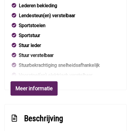
Lederen bekleding
Lendesteun(en) verstelbaar
Sportstoelen
Sportstuur
Stuur leder
Stuur verstelbaar
Stuurbekrachtiging snelheidsafhankelijk
Voorstoel(en) elektrisch verstelbaar
Voorstoelen verwarmd
Meer informatie
Overige
Anti blokkeer systeem
Beschrijving
Anti doorslip regeling
Bestuurdersairbag