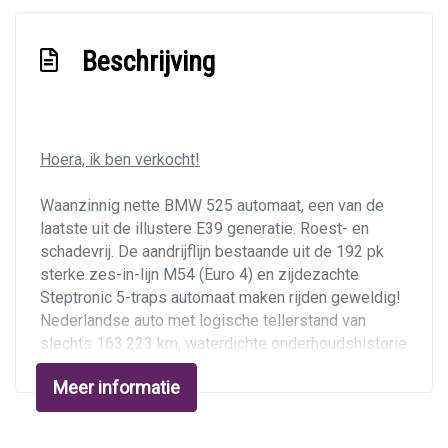
Buitenspiegels elektrisch verstel- en
Beschrijving
verwarmbaar
Centrale vergrendeling met afstandsbediening
Getint glas
Hoera, ik ben verkocht!
Lichtmetalen velgen 16" met brede banden
Metaalkleur
Waanzinnig nette BMW 525 automaat, een van de
laatste uit de illustere E39 generatie. Roest- en
Mistlampen voor
schadevrij. De aandrijflijn bestaande uit de 192 pk
Trekhaak
sterke zes-in-lijn M54 (Euro 4) en zijdezachte
Steptronic 5-traps automaat maken rijden geweldig!
Nederlandse auto met logische tellerstand van
Overige
slechts 163.223 km, waterdichte onderhoudshistorie
met boekje en veel recente facturen. Onder andere
Anti blokkeer systeem
Meer informatie
automaat gespoeld en Vanos+Disaklep vernieuwd.
Anti doorslip regeling
Mooie Exclusive Edition uitvoering met alle
gemakken: lederen bekleding met stoelverwarming,
Bestuurdersairbag