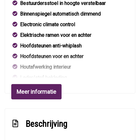
Bestuurdersstoel in hoogte verstelbaar
Binnenspiegel automatisch dimmend
Electronic climate control
Elektrische ramen voor en achter
Hoofdsteunen anti-whiplash
Hoofdsteunen voor en achter
Houtafwerking interieur
Leder/stof bekleding
Lendesteun(en) verstelbaar
Meer informatie
Middenarmsteun voor
Passagiersstoel in hoogte verstelbaar
Stuur leder
Beschrijving
Stuur verstelbaar