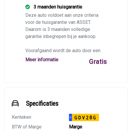
3 maanden huisgarantie
Deze auto voldoet aan onze criteria
voor de huisgarantie van ASSET.
Daarom is 3 maanden volledige
garantie inbegrepen bij je aankoop.
Voorafgaand wordt de auto door een
BOVAG-garage op 40 punten
Meer informatie
Gratis
gecontroleerd, en krijgt deze indien
nodig een afleverbeurt en/of apk.
Specificaties
Kenteken
GDV28G
NL
BTW of Marge
Marge