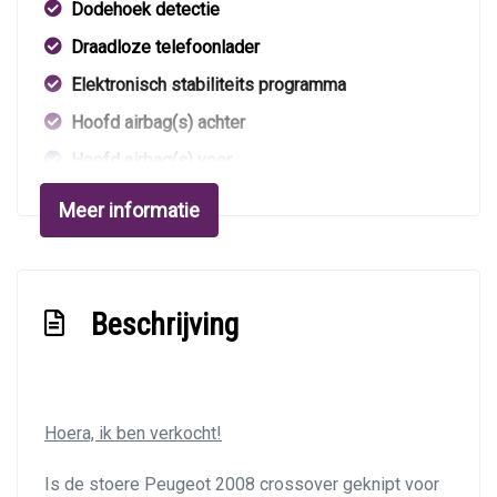
Dodehoek detectie
Draadloze telefoonlader
Elektronisch stabiliteits programma
Hoofd airbag(s) achter
Hoofd airbag(s) voor
Keyless start
Meer informatie
Led mistlampen
Multimedia scherm standaard
Passagiersairbag
Beschrijving
Rijstrooksensor met correctie
Volledig digitaal instrumentenpaneel
Zij airbag(s) voor
Hoera, ik ben verkocht!
Exterieur
Is de stoere Peugeot 2008 crossover geknipt voor