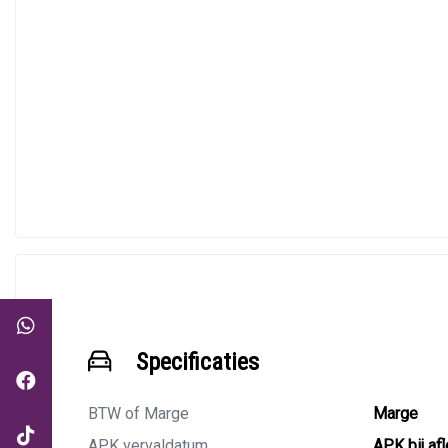
Specificaties
BTW of Marge
Marge
APK vervaldatum
APK bij af