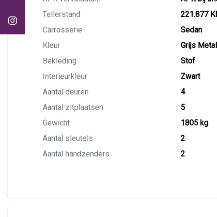
Tellerstand
221.877 
Carrosserie
Sedan
Kleur
Grijs Metal
Bekleding
Stof
Interieurkleur
Zwart
Aantal deuren
4
Aantal zitplaatsen
5
Gewicht
1805 kg
Aantal sleutels
2
Aantal handzenders
2