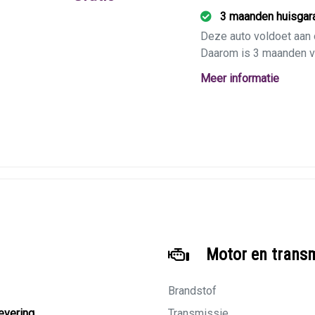
3 maanden huisgara
Deze auto voldoet aan 
Daarom is 3 maanden vo
Meer informatie
Voorafgaand wordt de 
gecontroleerd, en krijg
apk.
Motor en trans
Brandstof
levering
Transmissie