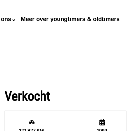
 ons⌄
Meer over youngtimers & oldtimers
Verkocht
221.877 KM
1999