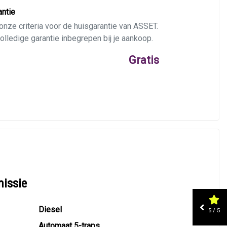
ntie
onze criteria voor de huisgarantie van ASSET.
lledige garantie inbegrepen bij je aankoop.
Gratis
auto door een BOVAG-garage op 40 punten
t deze indien nodig een afleverbeurt en/of
missie
Diesel
5 / 5
Automaat 5-traps