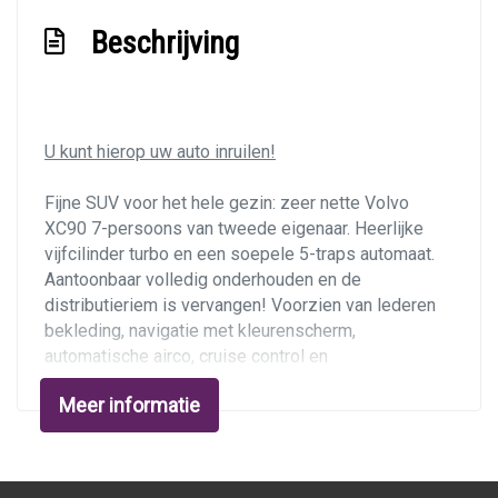
Stuurbekrachtiging
Beschrijving
Verstelbare stuurkolom
Voorstoelen in hoogte verstelbaar
Exterieur
U kunt hierop uw auto inruilen!
Achterspoiler
Fijne SUV voor het hele gezin: zeer nette Volvo
XC90 7-persoons van tweede eigenaar. Heerlijke
Buitenspiegels elektrisch inklapbaar
vijfcilinder turbo en een soepele 5-traps automaat.
Buitenspiegels elektrisch verstel- en
Aantoonbaar volledig onderhouden en de
verwarmbaar
distributieriem is vervangen! Voorzien van lederen
bekleding, navigatie met kleurenscherm,
Buitenspiegels met verlichting
automatische airco, cruise control en
Centrale vergrendeling met afstandsbediening
parkeersensoren. Nieuwe apk bij aflevering.
Meer informatie
Dakrails
Ondernemers opgelet:
youngtimer, deze kunt u
Dimlichten automatisch
zakelijk rijden met bijtelling over de dagwaarde.
Vervolgens kunt u dan al uw autokosten zakelijk
Getint glas