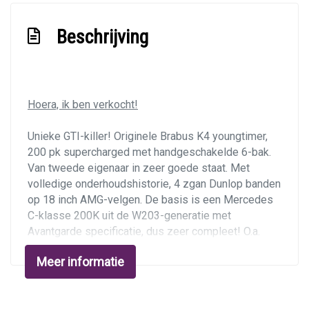
Stoffen bekleding
Stuur en versnellingspook (kunst)leder
Beschrijving
Stuurbekrachtiging
Verstelbare stuurkolom
Voorstoel(en) elektrisch verstelbaar
Hoera, ik ben verkocht!
Exterieur
Unieke GTI-killer! Originele Brabus K4 youngtimer,
200 pk supercharged met handgeschakelde 6-bak.
18 inch lichtmetalen velgen
Van tweede eigenaar in zeer goede staat. Met
Buitenspiegels elektrisch verstel- en
volledige onderhoudshistorie, 4 zgan Dunlop banden
verwarmbaar
op 18 inch AMG-velgen. De basis is een Mercedes
C-klasse 200K uit de W203-generatie met
Bumpers in carrosseriekleur
Avantgarde specificatie, dus zeer compleet! O.a.
Centrale vergrendeling
elektrisch rugleuning en hoogteverstelling stoelen,
Meer informatie
gescheiden airco, klasse 3 alarm, cruise control.
Centrale vergrendeling met afstandsbediening
Nieuwe apk 20-10-2022.
Dimlichten automatisch