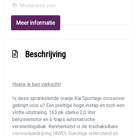
Mistlampen voor
Panoramadak
Meer informatie
Parkeer assistent
Xenon koplampen
Interieur
Beschrijving
Achterbank in delen neerklapbaar
Achterstoelen verwarmd
Hoera, ik ben verkocht!
Armsteun achter
Armsteun voor
Is deze sprankelende oranje Kia Sportage crossover
geknipt voor u? Een prettige hoge instap en toch een
Bestuurdersstoel in hoogte verstelbaar
vlotte uitstraling. 163 pk sterke 2,0 liter
Binnenspiegel automatisch dimmend
benzinemotor en 6-traps automatische
Electronic climate control
versnellingsbak. Kenmerkend is de inschakelbare
vierwielaandrijving (AWD). Gunstige tellerstand en
Elektrische ramen voor en achter