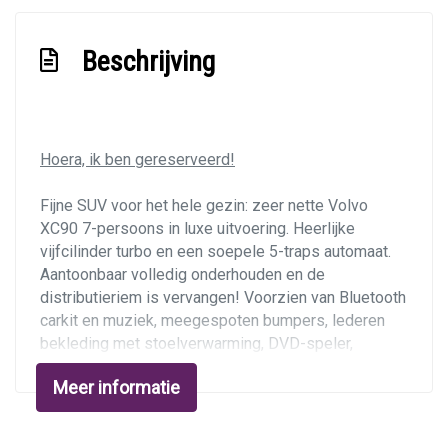
Hoofdsteunen anti-whiplash
Hoofdsteunen voor en achter
Beschrijving
Lederen bekleding
Lendesteun(en) verstelbaar
Middenarmsteun voor
Hoera, ik ben gereserveerd!
Motorrestwarmte-installatie
Fijne SUV voor het hele gezin: zeer nette Volvo
Passagiersstoel in hoogte verstelbaar
XC90 7-persoons in luxe uitvoering. Heerlijke
Standkachel
vijfcilinder turbo en een soepele 5-traps automaat.
Aantoonbaar volledig onderhouden en de
Stuur leder
distributieriem is vervangen! Voorzien van Bluetooth
Stuur verstelbaar
carkit en muziek, meegespoten bumpers, lederen
bekleding met stoelverwarming, DVD-speler,
Stuurbekrachtiging
automatische airco, cruise control en afneembare
Verstelbare stuurkolom
Meer informatie
trekhaak. Auto heeft een verse onderhoudsbeurt
gekregen en apk 25-10-2024!
Voorstoel(en) elektrisch verstelbaar
Voorstoelen verwarmd