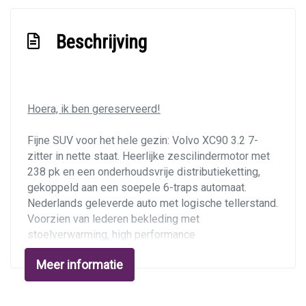
Interieur
Beschrijving
Armsteun voor
Bagagedek
Electronic climate control
Hoera, ik ben gereserveerd!
Elektrische ramen voor en achter
Lederen bekleding
Fijne SUV voor het hele gezin: Volvo XC90 3.2 7-
zitter in nette staat. Heerlijke zescilindermotor met
Lederen versnellingspook
238 pk en een onderhoudsvrije distributieketting,
Lendesteun(en) verstelbaar
gekoppeld aan een soepele 6-traps automaat.
Middenarmsteun voor
Nederlands geleverde auto met logische tellerstand.
Voorzien van lederen bekleding met
Stuur leder
stoelverwarming, high performance
Stuur verstelbaar
geluidsinstallatie, automatische airco, cruise control,
Meer informatie
parkeersensoren en 17 inch lichtmetalen velgen. Er
Stuurbekrachtiging
is een afneembare trekhaak met 2.250 kg
Voorstoelen verwarmd
trekgewicht. Onderhoudsbeurt en nieuwe apk bij