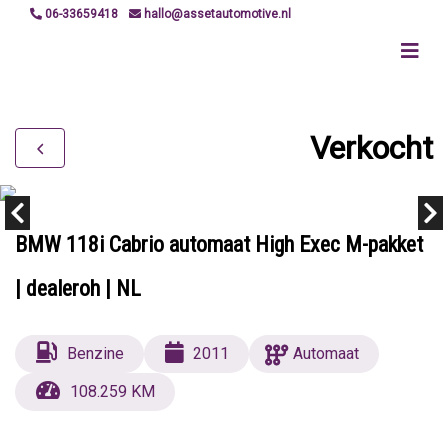
06-33659418
hallo@assetautomotive.nl
Verkocht
BMW 118i Cabrio automaat High Exec M-pakket
| dealeroh | NL
Benzine
2011
Automaat
108.259 KM