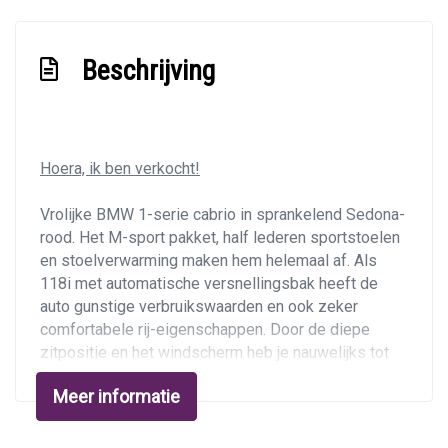
Exterieur
Buitenspiegels elektrisch verstelbaar
Beschrijving
Buitenspiegels verwarmbaar
Bumpers in carrosseriekleur
Centr. deurvergr. met a.b. en startblokkering
Hoera, ik ben verkocht!
Centrale vergrendeling met afstandsbediening
Dimlichten automatisch
Vrolijke BMW 1-serie cabrio in sprankelend Sedona-
rood. Het M-sport pakket, half lederen sportstoelen
Lichtmetalen velgen 16"
en stoelverwarming maken hem helemaal af. Als
Mistlampen voor
118i met automatische versnellingsbak heeft de
auto gunstige verbruikswaarden en ook zeker
Mistlampen voor
comfortabele rij-eigenschappen. Door de diepe
Parkeersensor achter
zitpositie en het windscherm heb je nauwelijks tot
geen last van wind. En dankzij de stoelverwarming
Sportonderstel
Meer informatie
kun je open rijden zodra het kwik boven de 10
Windscherm
graden stijgt! De BMW is Nederlands geleverd en
heeft een aantoonbaar gunstige tellerstand.