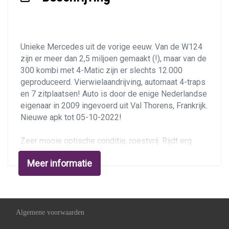
Lederen bekleding
Lederen interieur
Middenarmsteun voor
Unieke Mercedes uit de vorige eeuw. Van de W124
Stuurbekrachtiging
zijn er meer dan 2,5 miljoen gemaakt (!), maar van de
300 kombi met 4-Matic zijn er slechts 12.000
Overige
geproduceerd. Vierwielaandrijving, automaat 4-traps
en 7 zitplaatsen! Auto is door de enige Nederlandse
Anti blokkeer systeem
eigenaar in 2009 ingevoerd uit Val Thorens, Frankrijk.
Anti doorslip regeling
Nieuwe apk tot 05-10-2022!
Bestuurdersairbag
Zeer mooie optische conditie, roestvrij. Rijdt erg
Dubbele airbag
lekker, 4x4 functioneert naar behoren en geen
Meer informatie
storingen. Voorzien van originele 15 inch Lemmerz
Elektronisch sper differentieel
putdeksels met goede Michelin zomerbanden
rondom.
Opties en uitrusting o.a.:
Algemene voorwaarden
Notsitz (omklapbaar bankje op derde zitrij)