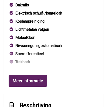
Dakrails
Elektrisch schuif-/kanteldak
Koplampreiniging
Lichtmetalen velgen
Metaalkleur
Niveauregeling automatisch
Sperdifferentieel
Trekhaak
Interieur
Meer informatie
Achterbank in delen neerklapbaar
Airco
Elektrische ramen voor en achter
Beschrijving