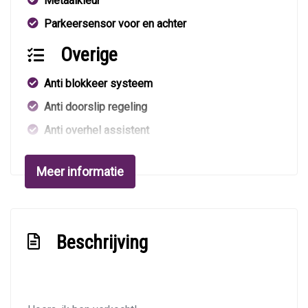
Metaalkleur
Parkeersensor voor en achter
Overige
Anti blokkeer systeem
Anti doorslip regeling
Anti overhel assistent
Brake assist system
Meer informatie
Hoofd airbag(s) achter
Hoofd airbag(s) voor
Zij airbag(s) voor
Beschrijving
Interieur
Airco automatisch
Elektrisch verstelbare stoel(en) met geheugen