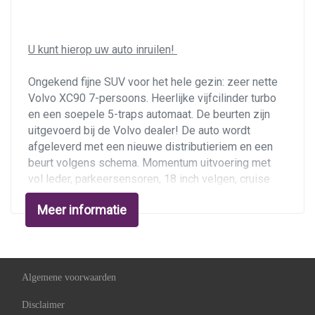
Voorstoelen in hoogte verstelbaar
Exterieur
U kunt hierop uw auto inruilen!
Achterspoiler
Ongekend fijne SUV voor het hele gezin: zeer nette
Volvo XC90 7-persoons. Heerlijke vijfcilinder turbo
Buitenspiegels elektrisch inklapbaar
en een soepele 5-traps automaat. De beurten zijn
Buitenspiegels elektrisch verstel- en
uitgevoerd bij de Volvo dealer! De auto wordt
verwarmbaar
afgeleverd met een
nieuwe distributieriem
en een
beurt volgens schema. Momentum uitvoering met
Centrale vergrendeling met afstandsbediening
vol leder, parkeersensoren, 18 inch velgen, cruise
Dakrails
control, automatische airco en afneembare trekhaak.
Meer informatie
Dimlichten automatisch
Ondernemers opgelet:
youngtimer, deze kunt u
Getint glas
zakelijk rijden met bijtelling over de dagwaarde.
Vervolgens kunt u dan al uw autokosten zakelijk
Lichtmetalen velgen 18"
opvoeren en de BTW aftrekken. Dit maakt het rijden
Algemene voorwaarden
Metaalkleur
van een dergelijke auto bijzonder voordelig!
Disclaimer
Mistlampen voor