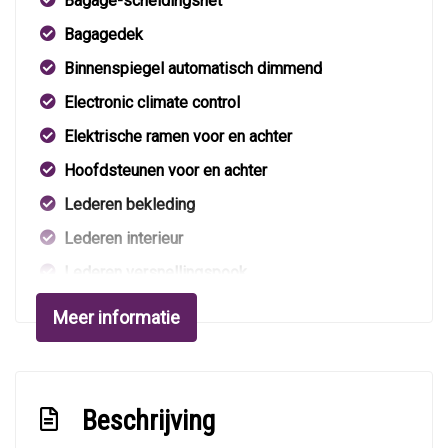
Bagage-scheidingsnet
Bagagedek
Binnenspiegel automatisch dimmend
Electronic climate control
Elektrische ramen voor en achter
Hoofdsteunen voor en achter
Lederen bekleding
Lederen interieur
Lederen versnellingspook
Lendesteun(en) verstelbaar
Meer informatie
Stuur leder
Stuur verstelbaar
Stuurbekrachtiging
Beschrijving
Verstelbare stuurkolom