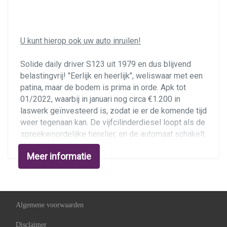
U kunt hierop ook uw auto inruilen!
Solide daily driver S123 uit 1979 en dus blijvend
belastingvrij! "Eerlijk en heerlijk", weliswaar met een
patina, maar de bodem is prima in orde. Apk tot
01/2022, waarbij in januari nog circa €1.200 in
laswerk geïnvesteerd is, zodat ie er de komende tijd
weer tegenaan kan. De vijfcilinderdiesel loopt als de
spreekwoordelijke tierelier, en de automaat schakelt
perfect.
Meer informatie
Rijden
De W123 rijdt erg fijn dankzij de 4-traps automaat en
stuurbekrachtiging. De OM617 motor is zo'n
Mercedes-diesel van de oude stempel. Ronduit
Algemene voorwaarden
onverwoestbaar, in Marokko rijden ze nog overal
Disclaimer