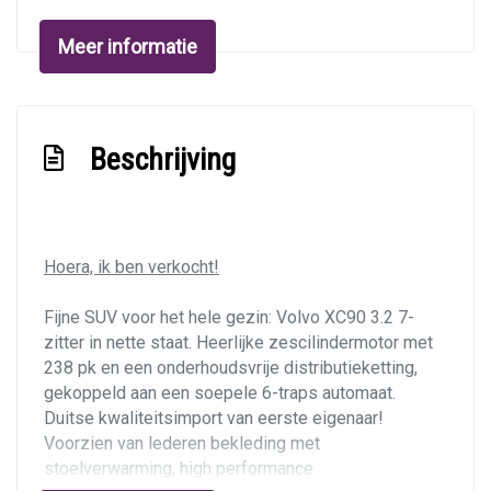
Exterieur
Meer informatie
Achterspoiler
Buitenspiegels elektrisch verstel- en
verwarmbaar
Beschrijving
Centrale vergrendeling met afstandsbediening
Dakrails
Dimlichten automatisch
Hoera, ik ben verkocht!
Getint glas
Lichtmetalen velgen 17"
Fijne SUV voor het hele gezin: Volvo XC90 3.2 7-
zitter in nette staat. Heerlijke zescilindermotor met
Metaalkleur
238 pk en een onderhoudsvrije distributieketting,
Mistlampen voor
gekoppeld aan een soepele 6-traps automaat.
Niveauregeling automatisch
Duitse kwaliteitsimport van eerste eigenaar!
Voorzien van lederen bekleding met
Parkeersensor achter
stoelverwarming, high performance