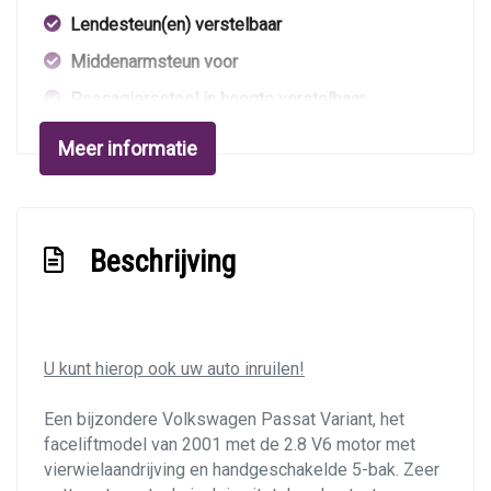
Lendesteun(en) verstelbaar
Middenarmsteun voor
Passagiersstoel in hoogte verstelbaar
Sportstoelen voor
Meer informatie
Stuur en versnellingspook (kunst)leder
Stuur verstelbaar
Stuurbekrachtiging
Beschrijving
Velours bekleding
Voorstoelen verwarmd
Exterieur
U kunt hierop ook uw auto inruilen!
Achterruitwisser
Een bijzondere Volkswagen Passat Variant, het
faceliftmodel van 2001 met de 2.8 V6 motor met
Buitenspiegels elektrisch verstel- en
vierwielaandrijving en handgeschakelde 5-bak. Zeer
verwarmbaar