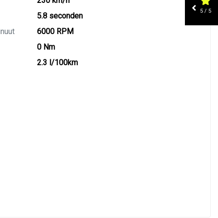
230 km/h
5 / 5
5.8 seconden
inuut
6000 RPM
0 Nm
2.3 l/100km