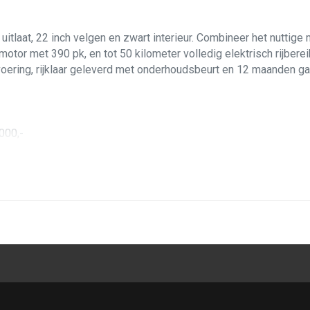
laat, 22 inch velgen en zwart interieur. Combineer het nuttige
otor met 390 pk, en tot 50 kilometer volledig elektrisch rijberei
ering, rijklaar geleverd met onderhoudsbeurt en 12 maanden gara
.000,-
verstelbare sportstoelen, massagefunctie en stoelventilatie
ead-up display en separate airco achterin
nd system
istent, uitwijkassistent, autonome noodrem met kruisend verkeer
bel en snel. Gecombineerd levert hij liefst 390 pk en 640 Nm ko
wintersportbestemming binnen handbereik. De nappalederen sports
, en op lange afstanden beschikken bestuurder en passagier ov