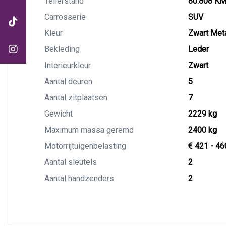
Tellerstand
80.808 K
Carrosserie
SUV
Kleur
Zwart Meta
Bekleding
Leder
Interieurkleur
Zwart
Aantal deuren
5
Aantal zitplaatsen
7
Gewicht
2229 kg
Maximum massa geremd
2400 kg
Motorrijtuigenbelasting
€ 421 - 46
Aantal sleutels
2
Aantal handzenders
2