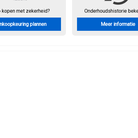
o kopen met zekerheid?
Onderhouds
historie bek
nkoopkeuring plannen
Meer informatie