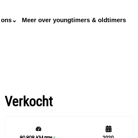
 ons⌄
Meer over youngtimers & oldtimers
Verkocht
80.808 KM
2020