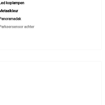
Led koplampen
Metaalkleur
Panoramadak
Parkeersensor achter
Parkeersensor voor
Ruitensproeiers/wisserbladen verwarmbaar
Zonnescherm zijruiten