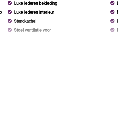
Luxe lederen bekleding
p
Luxe lederen interieur
Standkachel
Stoel ventilatie voor
Stuur en versnellingspook (kunst)leder
Voorstoel(en) met massagefunctie
Voorstoelen in hoogte verstelbaar
Voorstoelen verwarmd