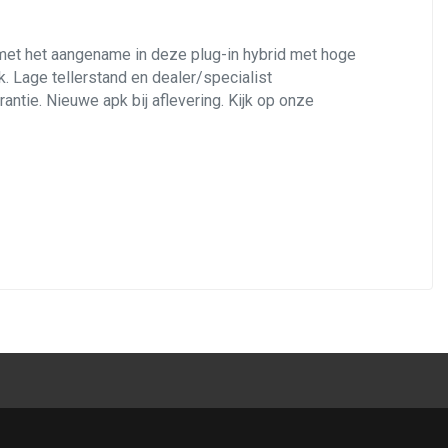
 met het aangename in deze plug-in hybrid met hoge
k. Lage tellerstand en dealer/specialist
ntie. Nieuwe apk bij aflevering. Kijk op onze
-detectie)
ppel, tegen gunstige verbruikswaarden en lage CO2-
toelen met extra ondersteuning en 4-voudig
er stoelmassage. Stoel- en stuurverwarming zorgt