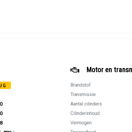
Motor en trans
Brandstof
JG
Transmissie
Aantal cilinders
20
Cilinderinhoud
20
Vermogen
28