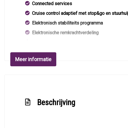
Connected services
Cruise control adaptief met stop&go en stuurhul
Elektronisch stabiliteits programma
Elektronische remkrachtverdeling
Hoofd airbag(s) achter
Hoofd airbag(s) voor
Meer informatie
Knie airbag(s)
Lichtmetalen velgen 22"
Oplaadmogelijkheid
Passagiersairbag
Beschrijving
Rijstrooksensor met correctie
Uitwijk assistent
Zij airbag(s) voor