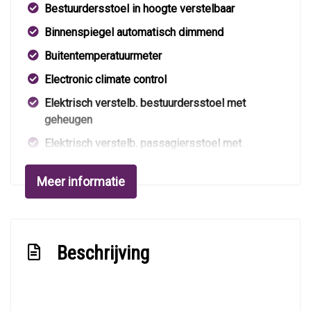
Bestuurdersstoel in hoogte verstelbaar
Binnenspiegel automatisch dimmend
Buitentemperatuurmeter
Electronic climate control
Elektrisch verstelb. bestuurdersstoel met
geheugen
Elektrisch verstelb. passagiersstoel met
geheugen
Meer informatie
Elektrisch verstelbare bestuurdersstoel
Elektrisch verstelbare passagiersstoel
Elektrische ramen voor en achter
Beschrijving
Hoofdsteunen voor en achter
Houtafwerking interieur
Interieurklimaat vooraf instelbaar