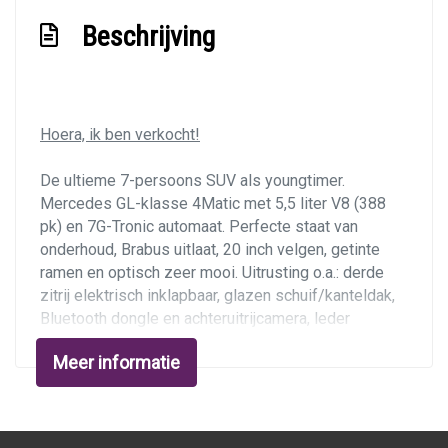
Houtafwerking interieur
Beschrijving
Lederen bekleding
Lederen interieur
Luxe lederen bekleding
Hoera, ik ben verkocht!
Middenarmsteun voor
Stuur leder
De ultieme 7-persoons SUV als youngtimer.
Mercedes GL-klasse 4Matic met 5,5 liter V8 (388
Stuur met houtinleg
pk) en 7G-Tronic automaat. Perfecte staat van
Stuur verstelbaar
onderhoud, Brabus uitlaat, 20 inch velgen, getinte
ramen en optisch zeer mooi. Uitrusting o.a.: derde
Voorstoelen verwarmd en geventileerd
zitrij elektrisch inklapbaar, glazen schuif/kanteldak,
Exterieur
Bluetooth dongle en achteruitrijcamera, leder
Exclusief en leder dashboard, orthopedische
Meer informatie
Adaptief demping systeem
stoelen met stoelverwarming en stoelventilatie,
achterin stoelverwarming en separate aircoregeling,
Bi-xenon koplampen
parkeersensoren voor en achter, getinte
Buitenspiegels verwarmbaar
achterramen, elektrische achterklep, rondom