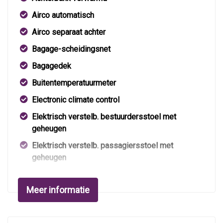
Airco automatisch
Airco separaat achter
Bagage-scheidingsnet
Bagagedek
Buitentemperatuurmeter
Electronic climate control
Elektrisch verstelb. bestuurdersstoel met
geheugen
Elektrisch verstelb. passagiersstoel met
geheugen
Elektrische ramen voor en achter
Meer informatie
Hoofdsteunen anti-whiplash
Hoofdsteunen voor en achter