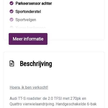
Parkeersensor achter
Sportonderstel
Sportvelgen
Xenon koplampen
Interieur
Meer informatie
Airco automatisch
Aluminium interieur afwerking
Beschrijving
Lederen bekleding
Lederen interieur
Lederen interieurdelen
Hoera, ik ben verkocht!
Lederen versnellingspook
Lendesteun(en) verstelbaar
Audi TT-S roadster: de 2.0 TFSI met 270pk en
Quattro vierwielaandrijving. Handgeschakelde 6-bak
Stuur leder