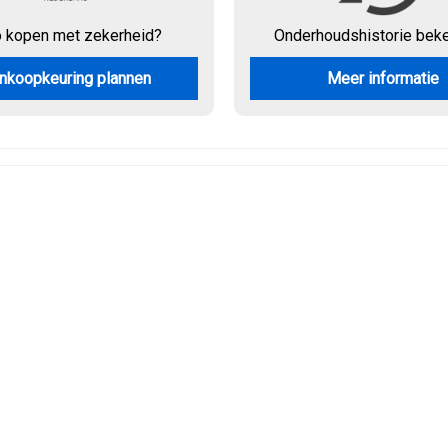
o kopen met zekerheid?
Onderhouds
historie bek
nkoopkeuring plannen
Meer informatie