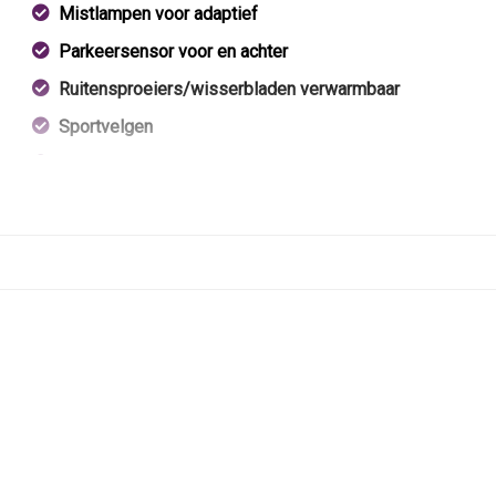
Mistlampen voor adaptief
Parkeersensor voor en achter
Ruitensproeiers/wisserbladen verwarmbaar
Sportvelgen
Trekhaak
Warmtewerend glas
Zijschuifdeur links
Zijschuifdeur rechts
Zonnescherm zijruiten