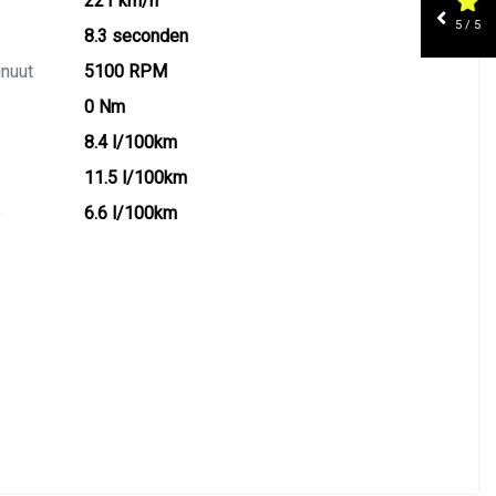
221 km/h
5 / 5
8.3 seconden
inuut
5100 RPM
0 Nm
8.4 l/100km
11.5 l/100km
)
6.6 l/100km