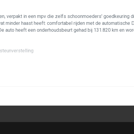
en, verpakt in een mpv die zelfs schoonmoeders' goedkeuring dra
 wat minder haast heeft: comfortabel rijden met de automatische
De auto heeft een onderhoudsbeurt gehad bij 131.820 km en word
steunverstelling
terin
te eigenaar vinkte voor het gemak een heleboel opties aan. Het 
fel: invoegen en wintersportvakanties zijn een eitje met deze mo
rag is zacht en trefzeker, zonder bokken. Er zitten heerlijk v