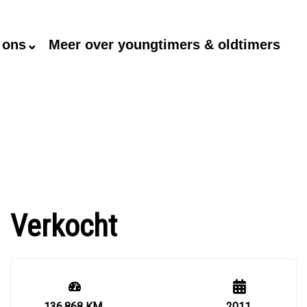
 ons⌄
Meer over youngtimers & oldtimers
Verkocht
136.868 KM
2011