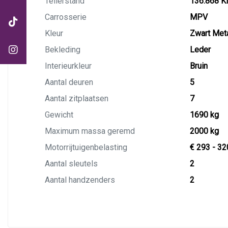
Tellerstand
136.868 
Carrosserie
MPV
Kleur
Zwart Meta
Bekleding
Leder
Interieurkleur
Bruin
Aantal deuren
5
Aantal zitplaatsen
7
Gewicht
1690 kg
Maximum massa geremd
2000 kg
Motorrijtuigenbelasting
€ 293 - 32
Aantal sleutels
2
Aantal handzenders
2