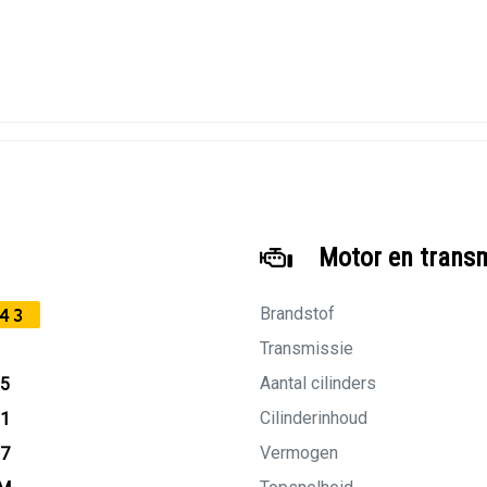
Motor en trans
Brandstof
43
Transmissie
Aantal cilinders
15
Cilinderinhoud
11
Vermogen
27