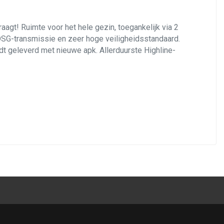
agt! Ruimte voor het hele gezin, toegankelijk via 2
 DSG-transmissie en zeer hoge veiligheidsstandaard.
t geleverd met nieuwe apk. Allerduurste Highline-
hart van de auto wordt gevormd door de 2,0 liter
tor! Die is gekoppeld aan een zeer alerte 6-traps
erwarmde comfortstoelen in de auto, en met de