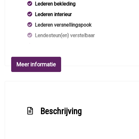
Lederen bekleding
Lederen interieur
Lederen versnellingspook
Lendesteun(en) verstelbaar
Middenarmsteun voor
Passagiersstoel in hoogte verstelbaar
Meer informatie
Stuur leder
Stuur verstelbaar
Stuurbekrachtiging
Voorstoelen verwarmd
Beschrijving