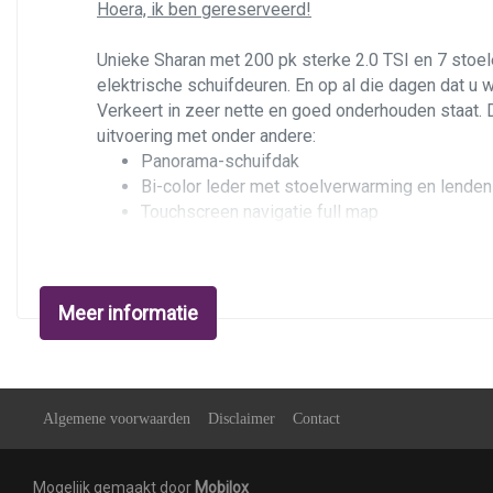
Hoera, ik ben gereserveerd!
Unieke Sharan met 200 pk sterke 2.0 TSI en 7 stoel
elektrische schuifdeuren. En op al die dagen dat u
Verkeert in zeer nette en goed onderhouden staat. 
uitvoering met onder andere:
Panorama-schuifdak
Bi-color leder met stoelverwarming en lenden
Touchscreen navigatie full map
Elektrische schuifdeuren en achterklep
Parkeersensoren voor en achter
Dynaudio premium sound system
Meer informatie
Bluetooth carkit en muziekstreaming
Automatische airco met separate regeling ach
Trekhaak 2.000 kg
Kenmerken
Algemene voorwaarden
Disclaimer
Contact
Nieuw geleverd in Duitsland in mei 2015, en de eers
TFSI-motor met distributieketting. De motor is erg 
DSG-automaat met dubbele koppeling. Het schakelged
Mogelijk gemaakt door
Mobilox