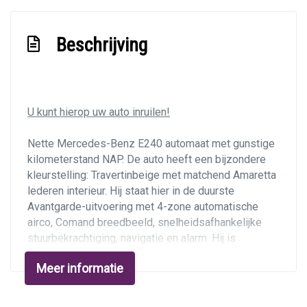
Luxe lederen bekleding
Motorrestwarmte-installatie
Beschrijving
Passagiersstoel in hoogte verstelbaar
Stuur en versnellingspook (kunst)leder
Stuur verstelbaar
U kunt hierop uw auto inruilen!
Stuurbekrachtiging
Nette Mercedes-Benz E240 automaat met gunstige
Stuurbekrachtiging snelheidsafhankelijk
kilometerstand NAP. De auto heeft een bijzondere
kleurstelling: Travertinbeige met matchend Amaretta
Voorstoel(en) elektrisch verstelbaar
lederen interieur. Hij staat hier in de duurste
Voorstoelen in hoogte verstelbaar
Avantgarde-uitvoering met 4-zone automatische
airco, Comand breedbeeld, snelheidsafhankelijke
Exterieur
stuurbekrachtiging, navigatie en alarm. Hij is
instapklaar met veel recent onderhoud en 4 nieuwe
Bi-xenon koplampen
Meer informatie
banden.
Buitenspiegel(s) automatisch dimmend
Ondernemers opgelet:
dit is een youngtimer, zakelijk
Buitenspiegels elektrisch inklapbaar