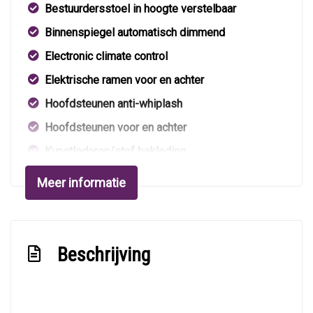
Bestuurdersstoel in hoogte verstelbaar
Binnenspiegel automatisch dimmend
Electronic climate control
Elektrische ramen voor en achter
Hoofdsteunen anti-whiplash
Hoofdsteunen voor en achter
Kunstlederen/stof bekleding
Lederen bekleding
Meer informatie
Lederen interieur
Lendesteun(en) verstelbaar
Middenarmsteun voor
Beschrijving
Passagiersstoel in hoogte verstelbaar
Stuur leder