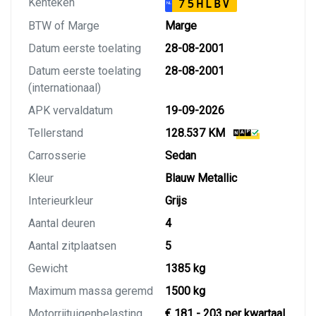
Kenteken
75HLBV
NL
BTW of Marge
Marge
Datum eerste toelating
28-08-2001
Datum eerste toelating
28-08-2001
(internationaal)
APK vervaldatum
19-09-2026
Tellerstand
128.537 KM
Carrosserie
Sedan
Kleur
Blauw Metallic
Interieurkleur
Grijs
Aantal deuren
4
Aantal zitplaatsen
5
Gewicht
1385 kg
Maximum massa geremd
1500 kg
Motorrijtuigenbelasting
€ 181 - 203 per kwartaal