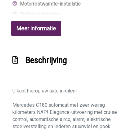
Motorrestwarmte-installatie
Stoffen bekleding
Stuur en versnellingspook (kunst)leder
Meer informatie
Stuurbekrachtiging
Verstelbare stuurkolom
Overige
Beschrijving
Anti blokkeer systeem
Anti doorslip regeling
U kunt hierop uw auto inruilen!
Asr
Bestuurdersairbag
Mercedes C180 automaat met zeer weinig
kilometers NAP! Elegance-uitvoering met cruise
Dubbele airbag
control, automatische airco, alarm, elektrische
Elektronisch stabiliteits programma
stoelverstelling en lederen stuurwiel en pook.
Hoofd airbag(s) achter