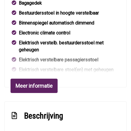
Bagagedek
Bestuurdersstoel in hoogte verstelbaar
Binnenspiegel automatisch dimmend
Electronic climate control
Elektrisch verstelb. bestuurdersstoel met
geheugen
Elektrisch verstelbare passagiersstoel
Elektrisch verstelbare stoel(en) met geheugen
Elektrische ramen voor en achter
Meer informatie
Hoofdsteunen anti-whiplash
Hoofdsteunen voor en achter
Houtafwerking interieur
Beschrijving
Lederen bekleding
Lendesteun(en) verstelbaar