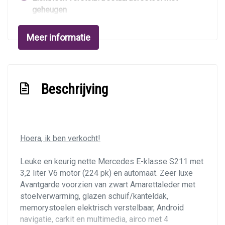
geheugen
Elektrisch verstelbare bestuurdersstoel
Meer informatie
Elektrisch verstelbare passagiersstoel
Elektrische ramen voor en achter
Houtafwerking interieur
Beschrijving
Lederen/stof bekleding
Lendesteun(en) verstelbaar
Middenarmsteun voor
Hoera, ik ben verkocht!
Motorrestwarmte-installatie
Leuke en keurig nette Mercedes E-klasse S211 met
Passagiersstoel in hoogte verstelbaar
3,2 liter V6 motor (224 pk) en automaat. Zeer luxe
Stuur en versnellingspook (kunst)leder
Avantgarde voorzien van zwart Amarettaleder met
stoelverwarming, glazen schuif/kanteldak,
Stuur verstelbaar
memorystoelen elektrisch verstelbaar, Android
Stuurbekrachtiging
navigatie, carkit en multimedia, airco met 4