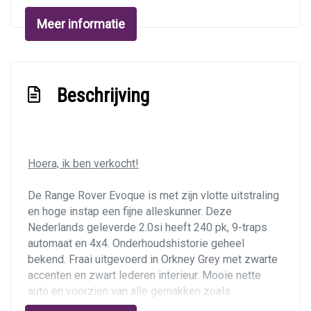
Parkeersensor voor
Meer informatie
Sportvelgen
Interieur
Beschrijving
Airco automatisch
Aluminium interieur afwerking
Binnenspiegel automatisch dimmend
Hoera, ik ben verkocht!
Electronic climate control
Elektrische ramen voor en achter
De Range Rover Evoque is met zijn vlotte uitstraling
en hoge instap een fijne alleskunner. Deze
Lederen bekleding
Nederlands geleverde 2.0si heeft 240 pk, 9-traps
Lederen interieur
automaat en 4x4. Onderhoudshistorie geheel
Lederen/stof bekleding
bekend. Fraai uitgevoerd in Orkney Grey met zwarte
accenten en zwart lederen interieur. Mooie nette
Middenarmsteun voor
auto en voorzien van alle gemakken zoals
Stuur en versnellingspook (kunst)leder
panoramadak, stoelverwarming, achteruitrijcamera,