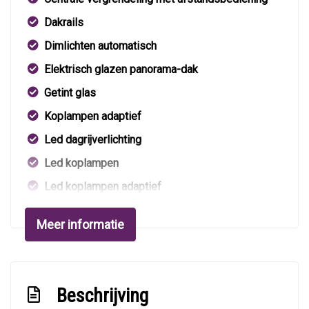
Dakrails
Dimlichten automatisch
Elektrisch glazen panorama-dak
Getint glas
Koplampen adaptief
Led dagrijverlichting
Led koplampen
Led koplampen adaptief
Metaalkleur
Meer informatie
Parkeer assistent
Parkeersensor voor en achter
Sportonderstel
Beschrijving
Sportvelgen