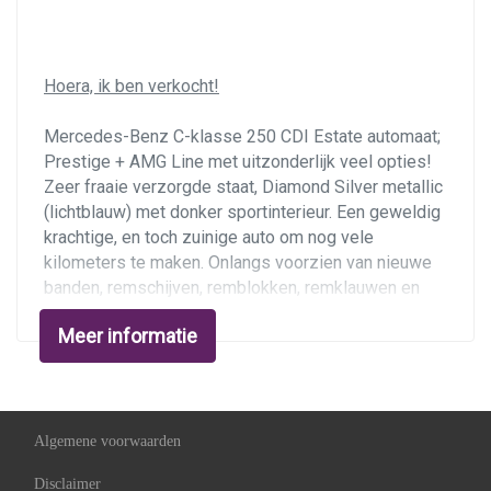
Warmtewerend glas
Overige
Hoera, ik ben verkocht!
Achteropkomend verkeer waarschuwing
Mercedes-Benz C-klasse 250 CDI Estate automaat;
Prestige + AMG Line met uitzonderlijk veel opties!
Anti blokkeer systeem
Zeer fraaie verzorgde staat, Diamond Silver metallic
Autonomous emergency braking
(lichtblauw) met donker sportinterieur. Een geweldig
Bestuurdersairbag
krachtige, en toch zuinige auto om nog vele
kilometers te maken. Onlangs voorzien van nieuwe
Bluetooth
banden, remschijven, remblokken, remklauwen en
Bots herkenning en activatie
velgen. Opties onder andere volledige AMG-
Meer informatie
uitmonstering, panorama-schuifdak, Distronic+
Connected services
adaptive cruise control, active lane keeping,
Cruise control adaptief met stop&go en stuurhulp
autonome noodrem met kruisverkeer-detectie, LED
koplampen met grootlichtassistent, Burmester
Dodehoek detectie
sound, sportstoelen elektrisch verstelbaar,
Algemene voorwaarden
Elektronisch stabiliteits programma
stoelverwarming, zwarte hemel, navigatie en 20 inch
Disclaimer
zwarte velgen. Bij 247.410 kilometer is een