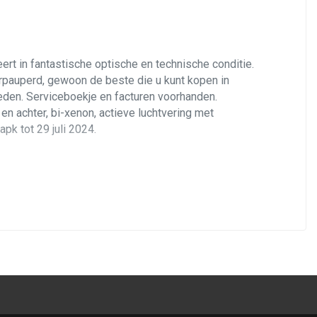
rt in fantastische optische en technische conditie.
rpauperd, gewoon de beste die u kunt kopen in
reden. Serviceboekje en facturen voorhanden.
n achter, bi-xenon, actieve luchtvering met
pk tot 29 juli 2024.
 de machtige 4.5 V8 met 340 pk en liefst 420 Nm
7,2 seconden. Mooie prestaties, maar dan lust ie
at ook perfect. Een feest om mee te rijden! Nette en
elende zuigers zoals zovelen! U kunt fluitend naar
it op. U kunt uw zitpositie perfect instellen dankzij
eeft de auto automatische airco met gescheiden