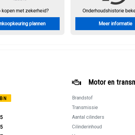
o kopen met zekerheid?
Onderhouds
historie bek
nkoopkeuring plannen
Meer informatie
Motor en trans
Brandstof
BN
Transmissie
Aantal cilinders
05
Cilinderinhoud
05