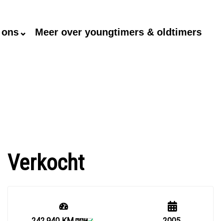
 ons⌄
Meer over youngtimers & oldtimers
Verkocht
242.940 KM
2005