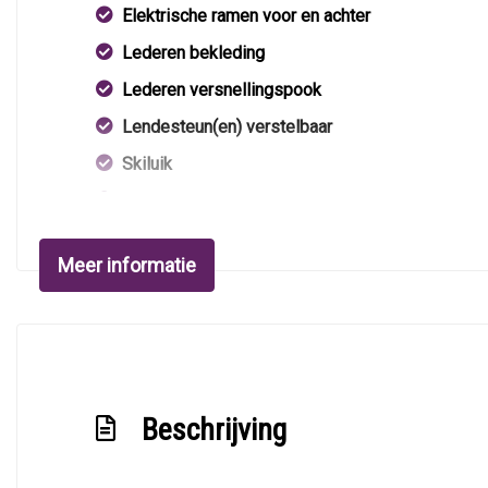
Elektrische ramen voor en achter
Lederen bekleding
Lederen versnellingspook
Lendesteun(en) verstelbaar
Skiluik
Stuur leder
Stuur verstelbaar
Meer informatie
Stuurbekrachtiging
Voorstoel(en) elektrisch verstelbaar
Beschrijving