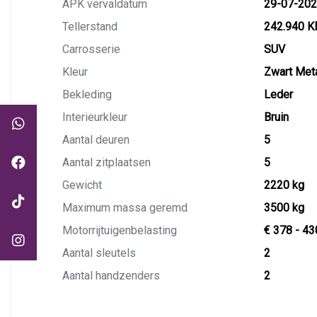
APK vervaldatum
29-07-20
Tellerstand
242.940 
Carrosserie
SUV
Kleur
Zwart Meta
Bekleding
Leder
Interieurkleur
Bruin
Aantal deuren
5
Aantal zitplaatsen
5
Gewicht
2220 kg
Maximum massa geremd
3500 kg
Motorrijtuigenbelasting
€ 378 - 43
Aantal sleutels
2
Aantal handzenders
2