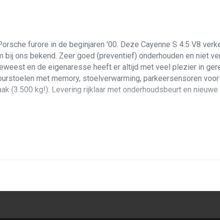
orsche furore in de beginjaren '00. Deze Cayenne S 4.5 V8 verkee
 bij ons bekend. Zeer goed (preventief) onderhouden en niet ve
eweest en de eigenaresse heeft er altijd met veel plezier in ge
ourstoelen met memory, stoelverwarming, parkeersensoren voor e
 (3.500 kg!). Levering rijklaar met onderhoudsbeurt en nieuwe a
treeks bij de derde eigenaar kochten. Hij is gespecificeerd met
r op te schuiven, en het sleurt de mastodont ook van 0-100 in 
s Tiptronic automaat schakelt schokvrij en vlot, zelf schakelen ga
 steeds Shell V-Power getankt dus geen klop in de motor van kant
ederen interieur. Wanneer u instapt valt direct de prettige hoge z
en, en de stoelverwarming zorgt voor extra comfort. Uiteraard h