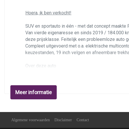
Hoera, ik ben verkocht!
SUV en sportauto in één - met dat concept maakte P
Van vierde eigenaresse en sinds 2019 / 184.000 km
deze prijsklasse. Feitelijk een probleemloze auto g
Compleet uitgevoerd met o.a. elektrische multicont
keuzestanden, 19 inch velgen en afneembare trekhaak
Over deze auto
Nederlands geleverde auto welke wij in 2019 rechts
koppel. Genoeg om middelgrote steden een paar mete
wel een slokje vertellen we er alvast bij. De 6-trap
Meer informatie
originele optische conditie binnen en buiten. Er is
de 4 ton, zie: https://youtu.be/iJdZzTVdVc8
Uitvoeringskenmerken
De Basaltzwarte lak sluit perfect aan op het Havana l
Algemene voorwaarden
Disclaimer
Contact
de sportstoelen met meervoudig instelbare contour