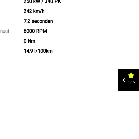
250 kW / 340 PK
242 km/h
7.2 seconden
inuut
6000 RPM
0 Nm
14.9 l/100km
5 / 5