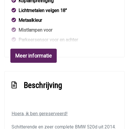
Koplampreiniging
Lichtmetalen velgen 18"
Metaalkleur
Mistlampen voor
Parkeersensor voor en achter
Ruitensproeiers/wisserbladen verwarmbaar
Meer informatie
Interieur
Airco automatisch
Beschrijving
Armsteun achter
Armsteun voor
Binnenspiegel automatisch dimmend
Hoera, ik ben gereserveerd!
Comfortstoelen met elektr. verstelling en
geheugen
Schitterende en zeer complete BMW 520d uit 2014.