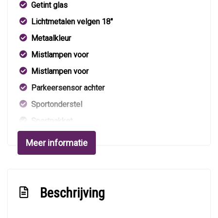
Getint glas
Lichtmetalen velgen 18"
Metaalkleur
Mistlampen voor
Mistlampen voor
Parkeersensor achter
Sportonderstel
Sportpakket
Trekhaak met afneembare kogel
Meer informatie
Interieur
Achterbank in delen neerklapbaar
Beschrijving
Airco automatisch
Aluminium interieur afwerking