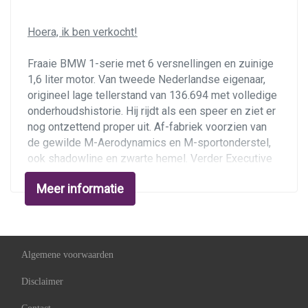
Bestuurdersstoel in hoogte verstelbaar
Hoera, ik ben verkocht!
Elektrische ramen voor
Hoofdsteunen achter
Fraaie BMW 1-serie met 6 versnellingen en zuinige
1,6 liter motor. Van tweede Nederlandse eigenaar,
Middenarmsteun voor
origineel lage tellerstand van 136.694 met volledige
Passagiersstoel in hoogte verstelbaar
onderhoudshistorie. Hij rijdt als een speer en ziet er
nog ontzettend proper uit. Af-fabriek voorzien van
Sportstoelen
de gewilde M-Aerodynamics en M-sportonderstel,
Sportstuur
ook shadowline en zwarte hemel. Verder Executive
uitvoering met sportstoelen, Sensatec/stof
Stuurbekrachtiging
Meer informatie
bekleding, climate control, Business radio/CD met
Verstelbare stuurkolom
AUX-aansluiting, parkeersensoren, mistlampen en
afneembare trekhaak met 1.200 kg trekgewicht. De
Overige
auto heeft 4 nieuwe Michelin banden en een
onderhoudsbeurt gekregen, en nieuwe apk tot 9
Algemene voorwaarden
Anti blokkeer systeem
augustus 2024.
Disclaimer
Bestuurdersairbag
Ondernemers opgelet:
dit is een youngtimer, zakelijk