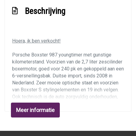
Buitenspiegels elektrisch verstel- en
Beschrijving
verwarmbaar
Centrale vergrendeling met afstandsbediening
Elektrisch bedienbare kap
Hoera, ik ben verkocht!
Lichtmetalen velgen 19"
Metaalkleur
Porsche Boxster 987 youngtimer met gunstige
kilometerstand. Voorzien van de 2,7 liter zescilinder
Sportvelgen
boxermotor, goed voor 240 pk en gekoppeld aan een
Warmtewerend glas
6-versnellingsbak. Duitse import, sinds 2008 in
Nederland. Zeer mooie optische staat en voorzien
Overige
van Boxster S stylingelementen en 19 inch velgen.
Ook technisch is de auto zorgvuldig onderhouden,
Anti blokkeer systeem
alles werkt naar behoren. Rijdt en schakelt
Bestuurdersairbag
Meer informatie
fantastisch, zoals het een Porsche betaamt. Het
originele serviceboekje is aanwezig en
Passagiersairbag
afgestempeld. Bij 147.827 km is nog een beurt
Zij airbag(s) voor
volgens schema uitgevoerd door PSTG Porsche