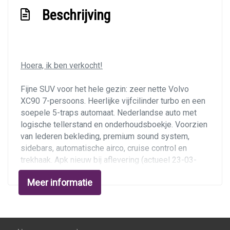
Stuurbekrachtiging
Beschrijving
Verstelbare stuurkolom
Voorstoelen in hoogte verstelbaar
Exterieur
Hoera, ik ben verkocht!
Achterspoiler
Fijne SUV voor het hele gezin: zeer nette Volvo
XC90 7-persoons. Heerlijke vijfcilinder turbo en een
Bi-xenon koplampen
soepele 5-traps automaat. Nederlandse auto met
Buitenspiegels elektrisch inklapbaar
logische tellerstand en onderhoudsboekje. Voorzien
van lederen bekleding, premium sound system,
Buitenspiegels elektrisch verstel- en
sidebars, automatische airco, cruise control en
verwarmbaar
trekhaak. Apk nieuw bij aflevering (actueel 23-03-
Buitenspiegels met verlichting
2024).
Meer informatie
Centrale vergrendeling met afstandsbediening
Ondernemers opgelet:
youngtimer, deze kunt u
Dakrails
zakelijk rijden met bijtelling over de dagwaarde.
Vervolgens kunt u dan al uw autokosten zakelijk
Dimlichten automatisch