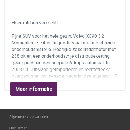
Achterspoiler
Buitenspiegels elektrisch inklapbaar
Hoera, ik ben verkocht!
Buitenspiegels elektrisch verstel- en
verwarmbaar
Fijne SUV voor het hele gezin: Volvo XC90 3.2
Buitenspiegels met verlichting
Momentum 7-zitter. In goede staat met uitgebreide
onderhoudshistorie. Heerlijke zescilindermotor met
Centrale vergrendeling met afstandsbediening
238 pk en een onderhoudsvrije distributieketting,
Dakrails
gekoppeld aan een soepele 6-traps automaat. In
2008 uit Duitsland geïmporteerd en rechtstreeks
Dimlichten automatisch
overgenomen van tweede Nederlandse eigenaar. 17
Getint glas
inch velgen met goede Michelin allseasonsbanden.
Meer informatie
Lichtmetalen velgen 17"
Voorzien van lederen bekleding met
stoelverwarming, touchscreen radio/carkit,
Metaalkleur
automatische airco, cruise control,
Mistlampen voor
parkeersensoren. Auto is reeds rijklaar gemaakt met
uitgebreide onderhoudsbeurt, nieuwe remblokken
Algemene voorwaarden
Niveauregeling automatisch
rondom en apk tot 22 maart 2024.
Disclaimer
Parkeersensor achter