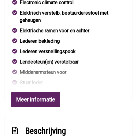
Electronic climate control
Elektrisch verstelb. bestuurdersstoel met
geheugen
Elektrische ramen voor en achter
Lederen bekleding
Lederen versnellingspook
Lendesteun(en) verstelbaar
Middenarmsteun voor
Stuur leder
Stuur verstelbaar
Meer informatie
Stuurbekrachtiging
Voorstoelen verwarmd
Exterieur
Beschrijving