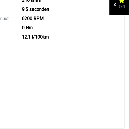
210 km/h
5 / 5
9.5 seconden
inuut
6200 RPM
0 Nm
12.1 l/100km