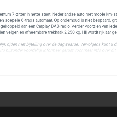
entum 7-zitter in nette staat. Nederlandse auto met mooie km-st
 een soepele 6-traps automaat. Op onderhoud is niet bespaard, 
ie gekoppeld aan een Carplay DAB-radio. Verder voorzien van led
talen velgen en afneembare trekhaak 2.250 kg. Hij wordt rijklaar 
lijk rijden met bijtelling over de dagwaarde. Vervolgens kunt u
uto bijzonder voordelig! Informeer gerust voor meer info over di
toonbaar middels het afgetekende serviceboekje en een logisch
Technisch geheel op punt, vrij van storingen en mankementen. Lo
lager verbruik en stillere rij-ervaring geeft dan de oudere Geart
t lederen is ingetogen en stoer. De auto ziet er nog keurig uit en
vloer. Enkele normale gebruikssporen verraden de leeftijd en kilo
et interieur is het multimediasysteem van Kenwood, een mooie up
ndroid Auto, muziekstreaming en bellen kan ook met Bluetooth.