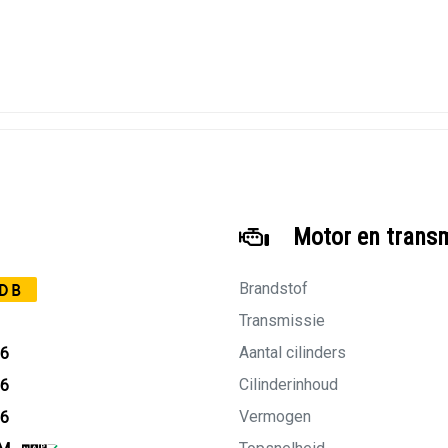
Motor en trans
Brandstof
DB
Transmissie
Aantal cilinders
06
Cilinderinhoud
06
Vermogen
26