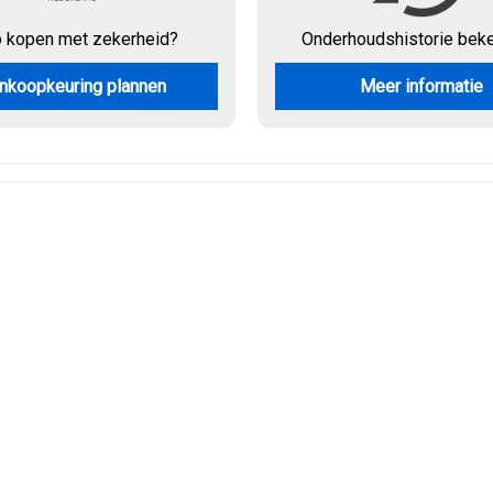
o kopen met zekerheid?
Onderhouds
historie bek
nkoopkeuring plannen
Meer informatie