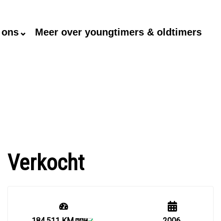
 ons⌄
Meer over youngtimers & oldtimers
Verkocht
184.511 KM
2006