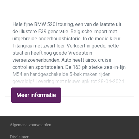
Centrale vergrendeling met afstandsbediening
Getint glas
Hele fijne BMW 520i touring, een van de laatste uit
Lichtmetalen velgen
de illustere E39 generatie. Belgische import met
Lichtmetalen velgen 15"
uitgebreide onderhoudshistorie. In de mooie kleur
Titangrau met zwart leer. Verkeert in goede, nette
Mistlampen voor
staat en heeft nog goede Vredestein
Niveauregeling automatisch
vierseizoenenbanden. Auto heeft airco, cruise
control en sportstoelen. De 163 pk sterke zes-in-lijn
Overige
M54 en handgeschakelde 5-bak maken rijden
geweldig! Levering met nieuwe apk tot 28-04-2024.
Anti blokkeer systeem
Anti doorslip regeling
Meer informatie
Ondernemers opgelet:
dit is een youngtimer, zakelijk
te rijden met bijtelling over de dagwaarde. U kunt
Bestuurdersairbag
dan uw autokosten zakelijk opvoeren en de BTW
Hoofd airbag(s) voor
aftrekken. Daarmee rijdt u deze 520i tegen lagere
kosten dan een nieuwe 1-serie!
Algemene voorwaarden
Luchtvering
Luchtvering en automatische niveauregeling
Disclaimer
Onderhoud heeft punctueel plaatsgevonden, een