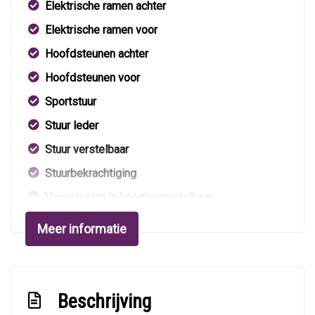
Elektrische ramen achter
Elektrische ramen voor
Hoofdsteunen achter
Hoofdsteunen voor
Sportstuur
Stuur leder
Stuur verstelbaar
Stuurbekrachtiging
Voorstoelen in hoogte verstelbaar
Exterieur
Meer informatie
Achterruit apart te openen
Buitenspiegels elektrisch verstel- en
Beschrijving
verwarmbaar