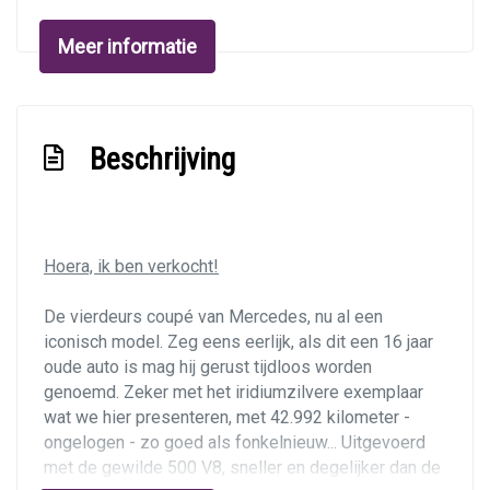
Lederen bekleding
Meer informatie
Lederen interieur
Lederen versnellingspook
Luxe lederen bekleding
Beschrijving
Middenarmsteun voor
Stuur leder
Stuur met houtinleg
Hoera, ik ben verkocht!
Stuur verstelbaar
Stuurbekrachtiging
De vierdeurs coupé van Mercedes, nu al een
iconisch model. Zeg eens eerlijk, als dit een 16 jaar
Stuurkolom elektrisch verstelbaar met geheugen
oude auto is mag hij gerust tijdloos worden
Voorstoel(en) elektrisch verstelbaar
genoemd. Zeker met het iridiumzilvere exemplaar
wat we hier presenteren, met 42.992 kilometer -
Voorstoelen verwarmd
ongelogen - zo goed als fonkelnieuw... Uitgevoerd
met de gewilde 500 V8, sneller en degelijker dan de