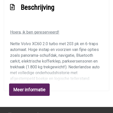
Voorstoelen in hoogte verstelbaar
Beschrijving
Voorstoelen verwarmd
Exterieur
Hoera, ik ben gereserveerd!
Buitenspiegels elektrisch inklapbaar
Buitenspiegels elektrisch verstel- en
Nette Volvo XC60 2.0 turbo met 203 pk en 6-traps
automaat. Hoge instap en voorzien van fijne opties
verwarmbaar
zoals panorama-schuifdak, navigatie, Bluetooth
Buitenspiegels met verlichting
carkit, elektrische kofferklep, parkeersensoren en
Centrale vergrendeling met afstandsbediening
trekhaak (1.800 kg trekgewicht!). Nederlandse auto
met volledige onderhoudshistorie met
Chroom delen exterieur
afgestempeld boekje en logische tellerstand.
Dakrails
Nieuwe apk bij aflevering.
Meer informatie
Dimlichten automatisch
Staat van de auto
Elektrisch bedienbare achterklep
Interieur in mooi frisse staat, niet in gerookt en
bekleding fantastisch mooi. Uiterlijk ook een nette
Elektrisch glazen panorama-dak