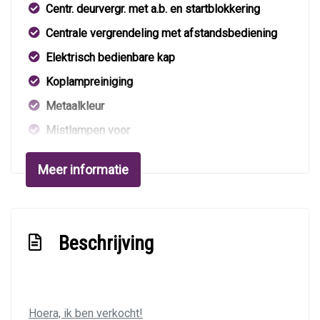
Centr. deurvergr. met a.b. en startblokkering
Centrale vergrendeling met afstandsbediening
Elektrisch bedienbare kap
Koplampreiniging
Metaalkleur
Mistlampen voor
Parkeersensor achter
Meer informatie
Sportonderstel
Sportvelgen
Interieur
Beschrijving
Airco
Armsteun voor
Hoera, ik ben verkocht!
Binnenspiegel automatisch dimmend