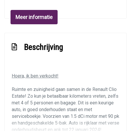
Bestuurdersairbag
Bluetooth
Meer informatie
Elektronisch stabiliteits programma
Elektronische remkrachtverdeling
Beschrijving
Passagiersairbag
Zij airbag(s) voor
Interieur
Hoera, ik ben verkocht!
Airco
Ruimte en zuinigheid gaan samen in de Renault Clio
Bagagedek
Estate! Zo kun je betaalbaar kilometers vreten, zelfs
Bestuurdersstoel in hoogte verstelbaar
met 4 of 5 personen en bagage. Dit is een keurige
auto, in goed onderhouden staat en met
Elektrische ramen voor
serviceboekje. Voorzien van 1.5 dCi motor met 90 pk
Elektrische ramen voor en achter
en handgeschakelde 5-bak. Auto is rijklaar met verse
onderhoudsbeurt en apk tot 22 januari 2024!