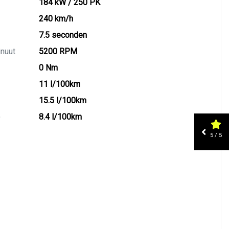
184 kW / 250 PK
240 km/h
7.5 seconden
inuut
5200 RPM
0 Nm
11 l/100km
15.5 l/100km
)
8.4 l/100km
5 / 5