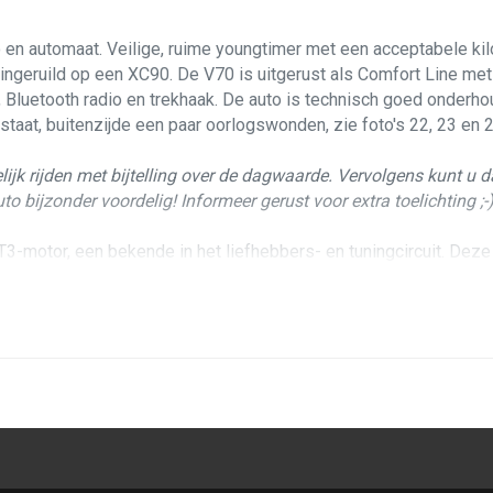
o en automaat. Veilige, ruime youngtimer met een acceptabele kil
s ingeruild op een XC90. De V70 is uitgerust als Comfort Line met
,
Bluetooth radio en trekhaak. De auto is technisch goed onderho
staat, buitenzijde een paar oorlogswonden, zie foto's 22, 23 en 2
lijk rijden met bijtelling over de dagwaarde. Vervolgens kunt u
to bijzonder voordelig! Informeer gerust voor extra toelichting ;-
-motor, een bekende in het liefhebbers- en tuningcircuit. Deze m
. Dit alles is gekoppeld aan een degelijke Volvo vijftrapsauto
ten. Loopt en schakelt goed, rijdt heerlijk. Distributieriem en 
heeft een gedeeltelijk afgestempeld serviceboekje en er zijn div
 de buitenkant zijn er enkele aandachtspunten, te weten: krasde
hter voorscherm (zie foto 22-23-24). De lak verkeert voor het ov
d. Het interieur is in goede staat, alles werkt en is heel. Er is 