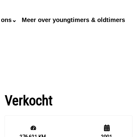
 ons⌄
Meer over youngtimers & oldtimers
Verkocht
276.621 KM
2001