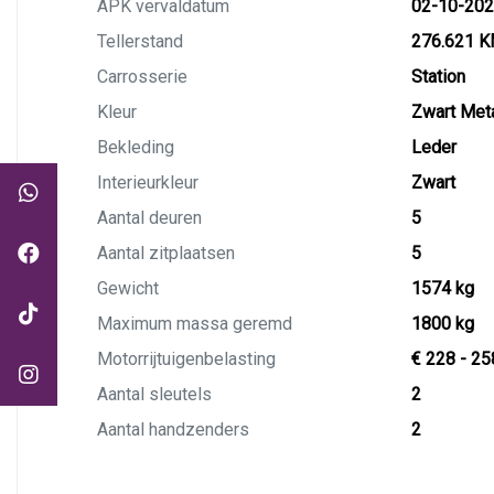
APK vervaldatum
02-10-20
Tellerstand
276.621 
Carrosserie
Station
Kleur
Zwart Meta
Bekleding
Leder
Interieurkleur
Zwart
Aantal deuren
5
Aantal zitplaatsen
5
Gewicht
1574 kg
Maximum massa geremd
1800 kg
Motorrijtuigenbelasting
€ 228 - 25
Aantal sleutels
2
Aantal handzenders
2