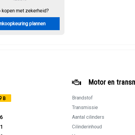
o kopen met zekerheid?
nkoopkeuring plannen
Motor en trans
Brandstof
9B
Transmissie
Aantal cilinders
16
Cilinderinhoud
01