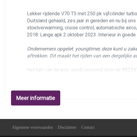
Stuur verstelbaar
Stuurbekrachtiging
Lekker rijdende V70 T5 met 250 pk vijfcilinder turb
Duitsland gehaald, zes jaar in gereden en nu bij on
Voorstoelen in hoogte verstelbaar
stoelverwarming, cruise control, automatische airco
Voorstoelen verwarmd
2018. Lange apk 2 oktober 2023. Interieur in goede 
Ondernemers opgelet:
youngtimer, deze kunt u zake
aftrekken. Dit maakt het rijden van een dergelijke au
Het hart van de auto wordt gevormd door de B5234T3
legendarische 850 T5-R, en heeft nog meer vermogen
Technisch is de V70 vrij van storingen en mankemen
Meer informatie
2018, volgende keer pas bij 374.000 km/2028. Auto 
is er jaarlijks mee op wintersport mee geweest. Aan
schaafplek rechtsachter op de bumper; deukje in rec
übliche gebruikssporen naar leeftijd en kilometerstan
Algemene voorwaarden
Disclaimer
Contact
Opties & uitrusting