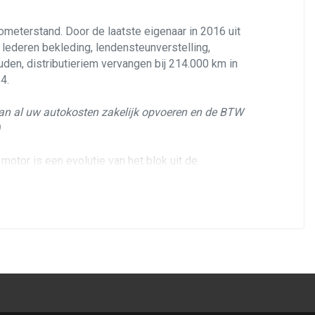
ometerstand. Door de laatste eigenaar in 2016 uit
 lederen bekleding, lendensteunverstelling,
uden, distributieriem vervangen bij 214.000 km in
4.
 dan al uw autokosten zakelijk opvoeren en de BTW
)
otor is een evolutie van het blok uit de
maat die nog goed schakelt.
waterpomp vervangen bij 214.849 km in september
erse recente reparaties aan verricht. De eigenaar
uk op linker voorscherm en bestuurdersportier;
erige in redelijk goede conditie. Verder zo de
niet in gerookt en de hemelbekleding is nog strak.