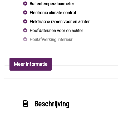
Buitentemperatuurmeter
Electronic climate control
Elektrische ramen voor en achter
Hoofdsteunen voor en achter
Houtafwerking interieur
Kunstlederen/stof bekleding
Lederen bekleding
Meer informatie
Lederen versnellingspook
Lendesteun(en) verstelbaar
Passagiersstoel in hoogte verstelbaar
Sportstoelen
Beschrijving
Sportstoelen voor
Stuur leder