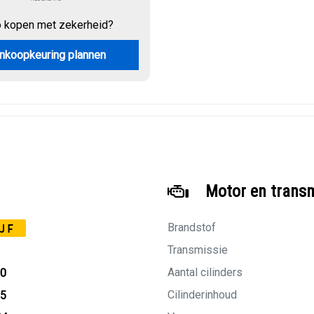
o kopen met zekerheid?
nkoopkeuring plannen
Motor en trans
Brandstof
JF
Transmissie
Aantal cilinders
20
Cilinderinhoud
95