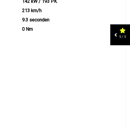
142 kW / 193 PK
213 km/h
9.3 seconden
0 Nm
5 / 5