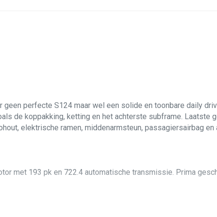
geen perfecte S124 maar wel een solide en toonbare daily drive
ls de koppakking, ketting en het achterste subframe. Laatste g
nohout, elektrische ramen, middenarmsteun, passagiersairbag en a
motor met 193 pk en 722.4 automatische transmissie. Prima gesch