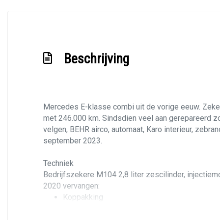
Beschrijving
Mercedes E-klasse combi uit de vorige eeuw. Zeker 
met 246.000 km. Sindsdien veel aan gerepareerd zoa
velgen, BEHR airco, automaat, Karo interieur, zebra
september 2023.
Techniek
Bedrijfszekere M104 2,8 liter zescilinder, injectie
2020 vervangen:
Koppakking
Distributieketting
Remschijven en -blokken