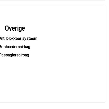
Overige
Anti blokkeer systeem
Bestuurdersairbag
Passagiersairbag