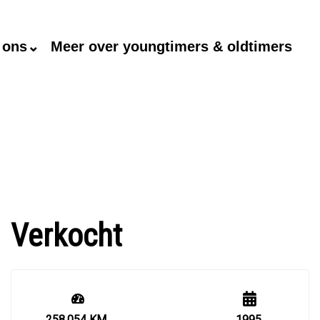
 ons⌄
Meer over youngtimers & oldtimers
Verkocht
258.054 KM
1995