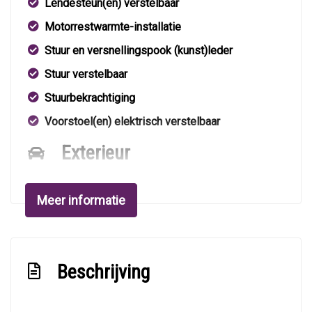
Lendesteun(en) verstelbaar
Motorrestwarmte-installatie
Stuur en versnellingspook (kunst)leder
Stuur verstelbaar
Stuurbekrachtiging
Voorstoel(en) elektrisch verstelbaar
Exterieur
Buitenspiegels elektrisch verstel- en
verwarmbaar
Meer informatie
Buitenspiegels met verlichting
Centrale vergrendeling met afstandsbediening
Beschrijving
Dimlichten automatisch
Lichtmetalen velgen 16"