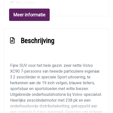
Stuur leder
Stuur verstelbaar
Meer informatie
Stuurbekrachtiging snelheidsafhankelijk
Voorstoelen verwarmd
Exterieur
Beschrijving
Achterspoiler
Buitenspiegels elektrisch inklapbaar
Fijne SUV voor het hele gezin: zeer nette Volvo
Buitenspiegels elektrisch verstel- en
XC90 7-persoons van tweede particuliere eigenaar.
verwarmbaar
3.2 zescilinder in speciale Sport uitvoering, te
herkennen aan de 19 inch velgen, blauwe tellers,
Buitenspiegels met verlichting
sportstuur en sportstoelen met witte biezen.
Centrale vergrendeling met afstandsbediening
Uitgebreide onderhoudshistorie bij Volvo-specialist.
Dimlichten automatisch
Heerlijke zescilindermotor met 238 pk en een
onderhoudsvrije distributieketting, gekoppeld aan
Getint glas
een soepele 6-traps automaat. Voorzien van lederen