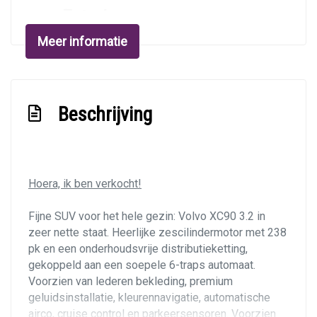
Exterieur
Meer informatie
Achterspoiler
Buitenspiegels elektrisch verstel- en
verwarmbaar
Beschrijving
Centrale vergrendeling met afstandsbediening
Dakrails
Dimlichten automatisch
Hoera, ik ben verkocht!
Getint glas
Lichtmetalen velgen 17"
Fijne SUV voor het hele gezin: Volvo XC90 3.2 in
zeer nette staat. Heerlijke zescilindermotor met 238
Metaalkleur
pk en een onderhoudsvrije distributieketting,
Mistlampen voor
gekoppeld aan een soepele 6-traps automaat.
Niveauregeling automatisch
Voorzien van lederen bekleding, premium
geluidsinstallatie, kleurennavigatie, automatische
Parkeersensor achter
airco, cruise control en parkeersensoren. Voorzien