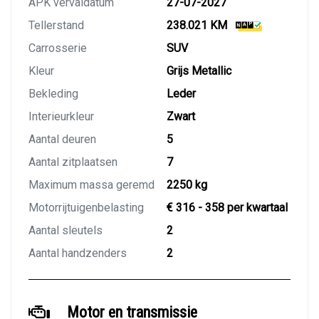
APK vervaldatum
27-07-2027
Tellerstand
238.021 KM
Carrosserie
SUV
Kleur
Grijs Metallic
Bekleding
Leder
Interieurkleur
Zwart
Aantal deuren
5
Aantal zitplaatsen
7
Maximum massa geremd
2250 kg
Motorrijtuigenbelasting
€ 316 - 358 per kwartaal
Aantal sleutels
2
Aantal handzenders
2
Motor en transmissie