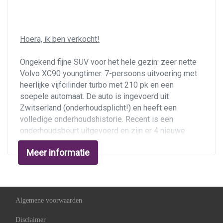
Houtafwerking interieur
Lederen bekleding
Hoera, ik ben verkocht!
Lederen interieur
Ongekend fijne SUV voor het hele gezin: zeer nette
Lendesteun(en) verstelbaar
Volvo XC90 youngtimer. 7-persoons uitvoering met
Middenarmsteun voor
heerlijke vijfcilinder turbo met 210 pk en een
soepele automaat. De auto is ingevoerd uit
Motorrestwarmte-installatie
Zwitserland (onderhoudsplicht!) en heeft een
Passagiersstoel in hoogte verstelbaar
volledige onderhoudshistorie. Recent is een
onderhoudsbeurt uitgevoerd en zijn er 4 nieuwe
Standkachel
Bridgestone allseasonsbanden geplaatst.
Stuur leder
Meer informatie
Bovendien luxe Exclusive uitvoering met vol lederen
stoelen (elektrisch verstelbaar met memory),
Stuur verstelbaar
stoelverwarming, parkeersensoren, getinte ramen,
Stuurbekrachtiging
cruise control, automatische airco en afneembare
trekhaak. Tevens inbegrepen: Parrot Bluetooth carkit
Verstelbare stuurkolom
Algemene voorwaarden
en muziekstreaming. Apk-vervaldatum 29-03-2022.
Voorstoel(en) elektrisch verstelbaar
Disclaimer