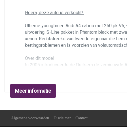
Voorstoelen verwarmd
Hoera, deze auto is verkocht!
Ultieme youngtimer: Audi A4 cabrio met 250 pk V6, 
uitvoering. S-Line pakket in Phantom black met zwa
xenon. Rechtstreeks van tweede eigenaar die hem s
kettingproblemen en is voorzien van volautomatische
Over dit model
In 2005 introduceerde de Duitsers de vernieuwde A4
Comfortabeler en soepeler rijden dan dit is nauwelij
250 pk. Dankzij de Quattro en Tiptronic automaat is
in 2011, en ermee gereden tot 2022.
Meer informatie
Zeer geschikt voor dagelijks gebruik! De isolatie 
met een soortgelijke A4 cabrio iedere twee weken 
tijdens lange ritten, en veel ondersteuning in bocht
stoelverwarming en gescheiden klimaatregeling.
Algemene voorwaarden
Disclaimer
Contact