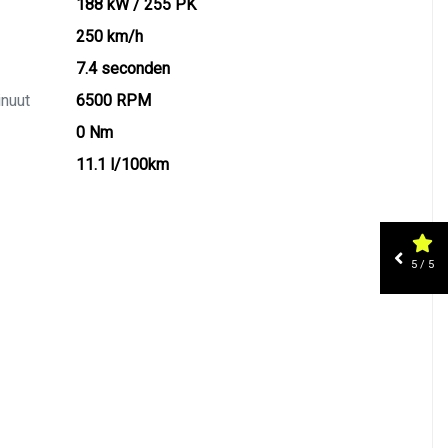
188 kW / 255 PK
250 km/h
7.4 seconden
inuut
6500 RPM
0 Nm
11.1 l/100km
5 / 5