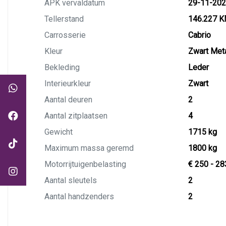
APK vervaldatum
29-11-20
Tellerstand
146.227 
Carrosserie
Cabrio
Kleur
Zwart Meta
Bekleding
Leder
Interieurkleur
Zwart
Aantal deuren
2
Aantal zitplaatsen
4
Gewicht
1715 kg
Maximum massa geremd
1800 kg
Motorrijtuigenbelasting
€ 250 - 28
Aantal sleutels
2
Aantal handzenders
2