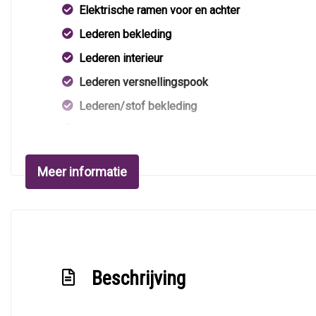
Elektrische ramen voor en achter
Lederen bekleding
Lederen interieur
Lederen versnellingspook
Lederen/stof bekleding
Lendesteun(en) verstelbaar
Middenarmsteun voor
Meer informatie
Sportstoelen
Stuur leder
Stuur verstelbaar
Stuurbekrachtiging
Beschrijving
Stuurbekrachtiging snelheidsafhankelijk
Voorstoel(en) elektrisch verstelbaar