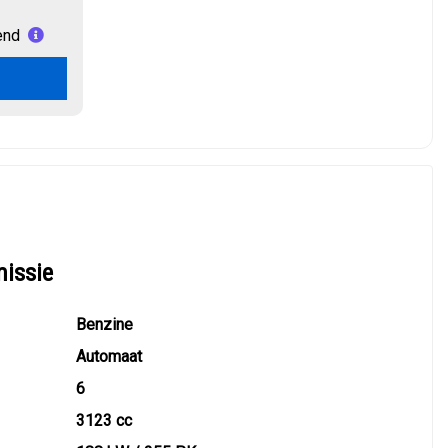
end
missie
Benzine
Automaat
6
3123 cc