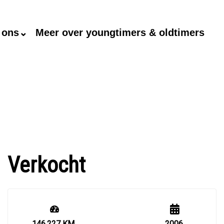
 ons⌄
Meer over youngtimers & oldtimers
Verkocht
146.227 KM
2006