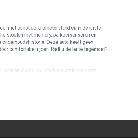
del met gunstige kilometerstand en in de juiste
ische stoelen met memory, parkeersensoren en
e onderhoudshistorie. Deze auto heeft geen
oor comfortabel rijden. Rijdt u de lente tegemoet?
en geavanceerde veiligheidsvoorzieningen zit.
rd met de 3,2 liter Fuel Stratified Injection V6 met
 persoonlijk in Stuttgart bij de Audi-dealer gekocht
oerde stoffen cabriokap - een bekende van ons reed
rstelbare lendensteun bieden goed zitcomfort
en de inzittenden het prima uit dankzij de