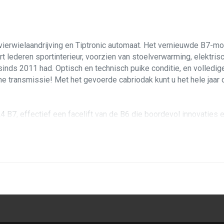
vierwielaandrijving en Tiptronic automaat. Het vernieuwde B7-mo
rt lederen sportinterieur, voorzien van stoelverwarming, elektr
inds 2011 had. Optisch en technisch puike conditie, en volledig
 transmissie! Met het gevoerde cabriodak kunt u het hele jaar d
 B7, effectief een facelift van de B6 die boordevol innovaties 
ks denkbaar. Dit exemplaar is in oktober 2006 in Duitsland geleve
 de rij-ervaring ongeëvenaard. De tweede eigenaar heeft deze auto
bij hoge snelheden en in de winter is uitstekend middels de gev
naar Oost-Duitsland. Vooral de sportstoelen met meervoudig ve
en. Rijdt u met open dak en wordt het wat frisser buiten, dan houd