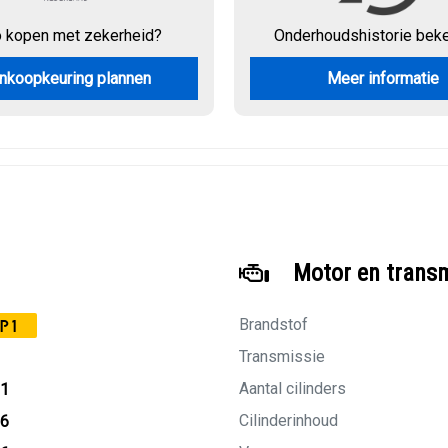
o kopen met zekerheid?
Onderhouds
historie bek
nkoopkeuring plannen
Meer informatie
Motor en trans
Brandstof
P1
Transmissie
Aantal cilinders
11
Cilinderinhoud
06