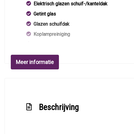
Elektrisch glazen schuif-/kanteldak
Getint glas
Glazen schuifdak
Koplampreiniging
Metaalkleur
Mistlampen voor
Meer informatie
Park distance control
Sportonderstel
Sportvelgen
Uitzetbare achterzijruiten
Beschrijving
Verlaagde carrosserie
Warmtewerend glas
Xenon koplampen