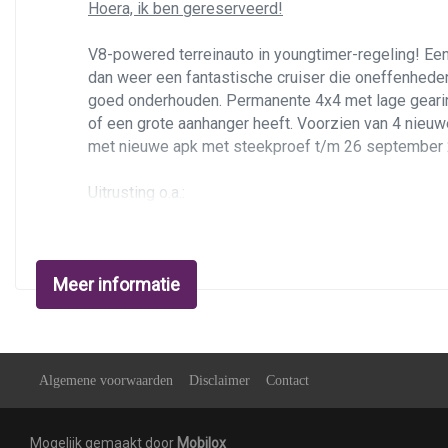
Hoera, ik ben gereserveerd!
V8-powered terreinauto in youngtimer-regeling! Een
dan weer een fantastische cruiser die oneffenheden
goed onderhouden. Permanente 4x4 met lage gearin
of een grote aanhanger heeft. Voorzien van 4 nieuw
met nieuwe apk met steekproef t/m 26 september 
Uitrusting o.a.:
Glazen
schuif/kanteldak
Lederen bekleding met stoelverwarming
Elektrisch verstelbare voorstoelen met gehe
Meer informatie
Stuurwiel en versnellingspook hout/leder
Comand audio/navigatie
BOSE sound system met AUX
Parkeersensoren voor en achter
Privacy glass
Algemene voorwaarden
Disclaimer
Contact
Bi-xenon
Airco
Mogelijk gemaakt door
Mobilox
Cruise control