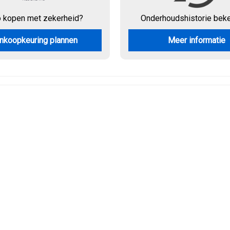
o kopen met zekerheid?
Onderhouds
historie bek
nkoopkeuring plannen
Meer informatie