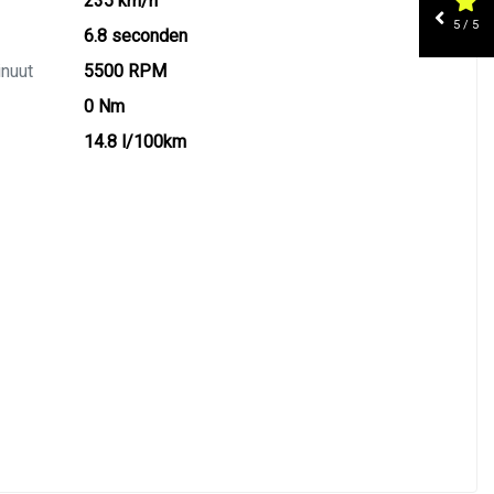
235 km/h
5 / 5
6.8 seconden
inuut
5500 RPM
0 Nm
14.8 l/100km