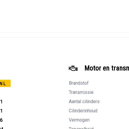
Motor en trans
Brandstof
NL
Transmissie
Aantal cilinders
21
Cilinderinhoud
01
Vermogen
26