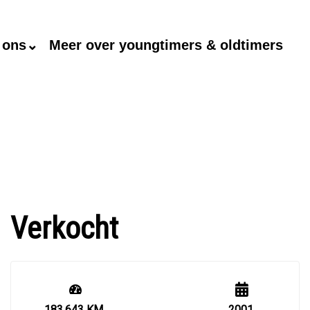
 ons⌄
Meer over youngtimers & oldtimers
Verkocht
183.643 KM
2001